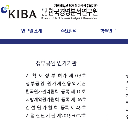
인사말
원가산정
타당성조사
연혁
사후정산
공공서비스 요금
인증서
학술연구
분쟁검증용역
설립목적
건설사업관리
LCC
조직구성
찾아오시는길